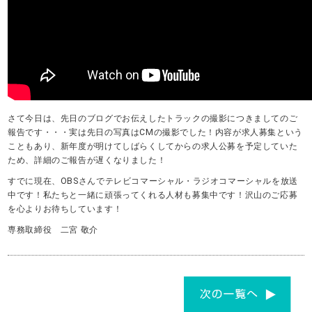
さて今日は、先日のブログでお伝えしたトラックの撮影につきましてのご
報告です・・・実は先日の写真はCMの撮影でした！内容が求人募集という
こともあり、新年度が明けてしばらくしてからの求人公募を予定していた
ため、詳細のご報告が遅くなりました！
すでに現在、OBSさんでテレビコマーシャル・ラジオコマーシャルを放送
中です！私たちと一緒に頑張ってくれる人材も募集中です！沢山のご応募
を心よりお待ちしています！
専務取締役 二宮 敬介