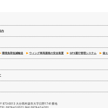
案内
環境負荷低減輸送
ウィング車両屋根の安全装置
GPS運行管理システム
省エ
て
〒873-0013 大分県杵築市大字日野1741番地
TEL 0978-62-5521 FAX 0978-62-6201